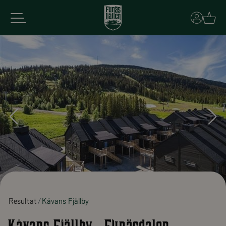
Basket
Resultat
Kåvans Fjällby