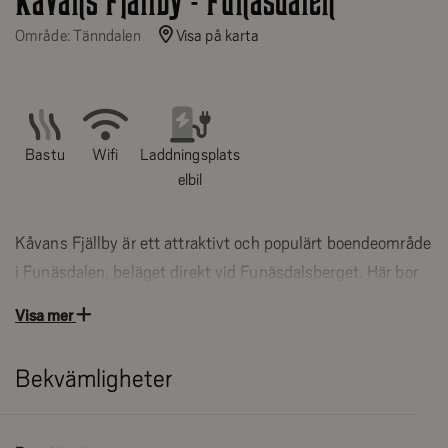
Kåvans Fjällby - Funäsdalen
Område: Tänndalen
Visa på karta
Bastu
Wifi
Laddningsplats
elbil
Kåvans Fjällby är ett attraktivt och populärt boendeområde
i Funäsdalen, beläget direkt vid Funäsdalsberget. Här bor
du med ett oslagbart läge nära skidbackar, liftar och
Visa mer
längdspår – perfekt för dig som vill ha fjällupplevelser
precis utanför dörren.
Bekvämligheter
Kåvans Fjällby i området Kåvan erbjuder ett bekvämt ski in/ski
out-läge med direkt närhet till liftar och preparerade backar vid