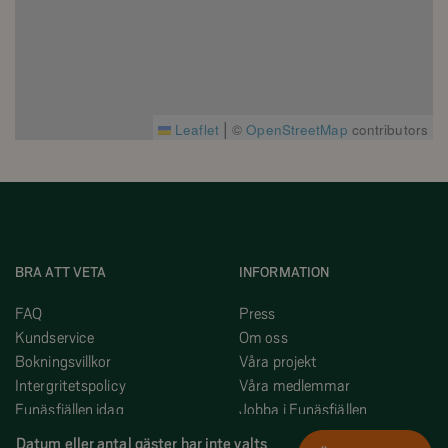
|
Leaflet
©
OpenStreetMap
contributors
BRA ATT VETA
INFORMATION
FAQ
Press
Kundservice
Om oss
Bokningsvillkor
Våra projekt
Intergritetspolicy
Våra medlemmar
Funäsfjällen idag
Jobba i Funäsfjällen
På plats i Funäsfjällen
Hyr ut ditt boende med oss
Datum eller antal gäster har inte valts