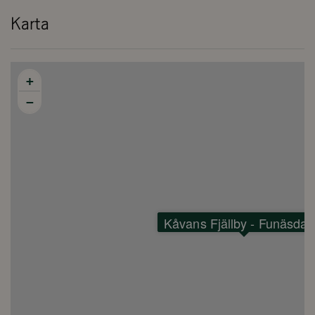
Karta
+
−
Kåvans Fjällby - Funäsdal