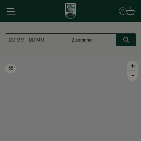
Basket
Sök
DD MM - DD MM
2 personer
+
Förstora kartan
-