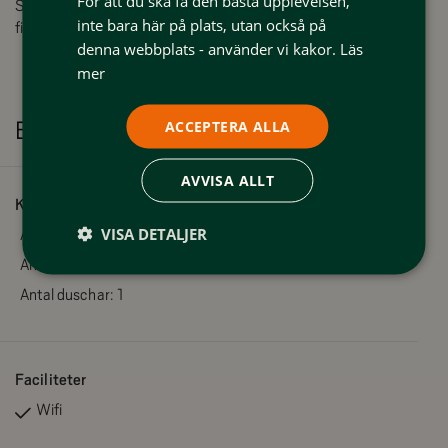
För att du ska få den bästa upplevelsen,
Sänglinne, slutstädning och frukost ingår inte i lägenheten men
inte bara här på plats, utan också på
finns att köpa till.
denna webbplats - använder vi kakor.
Läs
mer
ACCEPTERA ALLA
Bekvämligheter
AVVISA ALLT
Kapacitet
VISA DETALJER
Antal bäddar:
2
Antal WC:
1
Antal duschar:
1
Faciliteter
Wifi