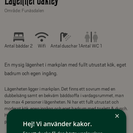
Lägenhet Oakley
Område: Funäsdalen
Antal bäddar 2
Wifi
Antal duschar 1
Antal WC 1
En mysig lägenhet i markplan med fullt utrustat kök, eget
badrum och egen ingång.
Lägenheten ligger i markplan. Det finns ett sovrum med en
dubbelsäng samt en bekväm bäddsoffa i vardagsrummet, man
bor max 4 personer i lägenheten. Ni har ett fullt utrustat och
modernt kök, egen ingång och eget badrum med toalett & dusch.
×
Här tillåts även hund mot ett husdjurstillägg
på 125:-/natt.
Hej! Vi använder kakor.