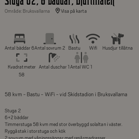
Stuga 02, 6 bäddar, Djurtillåten
Område: Bruksvallarna
Visa på karta
Antal bäddar 6
Antal sovrum 2
Bastu
Wifi
Husdjur tillåtna
Kvadratmeter
Antal duschar 1
Antal WC 1
58
Stuga 2
6+2 bäddar
Timmerstuga 58 kvm med stor överbyggd solaltan i väster.
Ryggåstak i storstuga och kök
2 sovrum med våningssängar med resårmadrasser