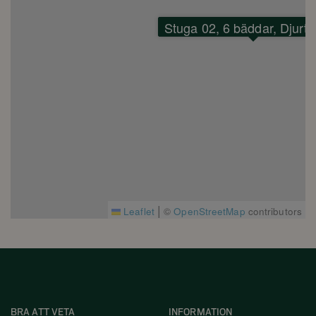
Stuga 02, 6 bäddar, Djurtil
|
Leaflet
©
OpenStreetMap
contributors
BRA ATT VETA
INFORMATION