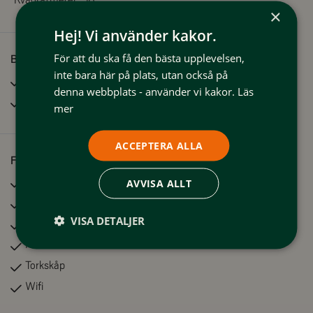
Kvadratmeter:
58
×
Hej! Vi använder kakor.
För att du ska få den bästa upplevelsen,
Bra att veta
inte bara här på plats, utan också på
Husdjur tillåtna
denna webbplats - använder vi kakor.
Läs
Rökfritt
mer
ACCEPTERA ALLA
Faciliteter
Bastu
AVVISA ALLT
Diskmaskin
VISA DETALJER
Uteplats
Kök
Torkskåp
Wifi