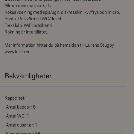
Allrum med matplats, Tv
Köksavdelning med spis/ugn, diskmaskin, kyl/frys och micro.
Bastu. Golvvärme i WC/dusch
Torkskåp. WiFi bredband.
Rökning är inte tillåtet.
Mer information hittar du på hemsidan till Lullens Stugby
www.lullen.nu
Bekvämligheter
Kapacitet
Antal bäddar:
6
Antal WC:
1
Antal duschar:
1