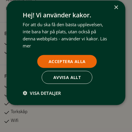
×
Kvadratmeter:
50
Hej! Vi använder kakor.
För att du ska få den bästa upplevelsen,
inte bara här på plats, utan också på
Bra att veta
denna webbplats - använder vi kakor.
Läs
Husdjur tillåtna
mer
Rökfritt
ACCEPTERA ALLA
Faciliteter
AVVISA ALLT
Bastu
VISA DETALJER
Diskmaskin
Uteplats
Torkskåp
Wifi