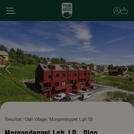
Basket
Resultat
Olen Village
Morgondoppet Lgh 1B