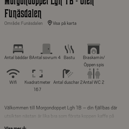
Morgondoppet Lgh 1B - Olen
Funäsdalen
Område: Funäsdalen
Visa på karta
Antal bäddar 8
Antal sovrum 4
Bastu
Braskamin/
Öppen spis
Wifi
Kvadratmeter
Antal duschar 2
Antal WC 2
167
Välkommen till Morgondoppet Lgh 1B – din fjällbas där
utsikten nästan är lika bra som första koppen kaffe på
morgonen! Boendet ligger i Funäsdalen med en fantastisk
Visa mer