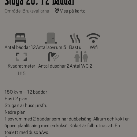
Stuga 20, 12 bäddar
Område: Bruksvallarna
Visa på karta
Antal bäddar 12
Antal sovrum 5
Bastu
Wifi
Kvadratmeter
Antal duschar 2
Antal WC 2
165
160 kvm – 12 bäddar
Hus i 2 plan
Stugan är husdjursfri.
Nedre plan:
1 sovrum med 2 bäddar som har dubbelsäng. Allrum och kök i en
öppen planlösning med en köksö. Köket är fullt utrustat. En
toalett med dusch/wc.