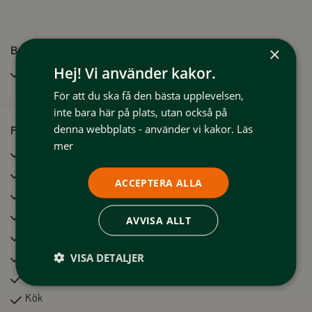
×
Bra att veta
Hej! Vi använder kakor.
Rökfritt
För att du ska få den bästa upplevelsen,
inte bara här på plats, utan också på
denna webbplats - använder vi kakor.
Läs
Faciliteter
mer
Bastu
Tvättmaskin
ACCEPTERA ALLA
TV
Kylskåp
AVVISA ALLT
Microvågsugn
Frys
VISA DETALJER
Diskmaskin
Kök