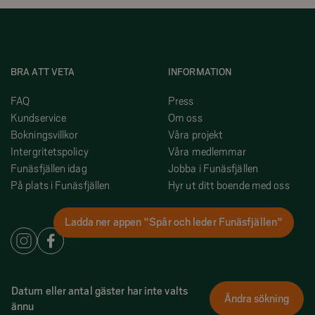
BRA ATT VETA
INFORMATION
FAQ
Press
Kundservice
Om oss
Bokningsvillkor
Våra projekt
Intergritetspolicy
Våra medlemmar
Funäsfjällen idag
Jobba i Funäsfjällen
På plats i Funäsfjällen
Hyr ut ditt boende med oss
Ladda ner appen "Spår och leder Funäsfjällen"
Datum eller antal gäster har inte valts
Ändra sökning
ännu