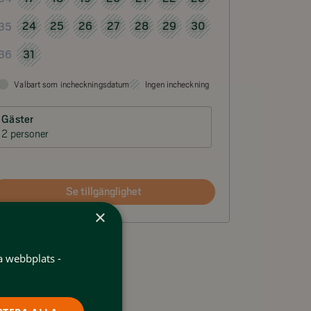
24
25
26
27
28
29
30
35
31
36
Valbart som incheckningsdatum
Ingen incheckning
Gäster
2 personer
Se tillgänglighet
×
a webbplats -