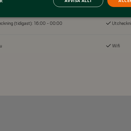
ER
AVVISA ALLT
ACCE
g och service. Hos vår reception –
ckning (tidigast):
16:00 - 00:00
Utcheckni
len hjälper vi dig gärna med
ster som städning, sänglinnepaket,
se extra bekväm.
u
Wifi