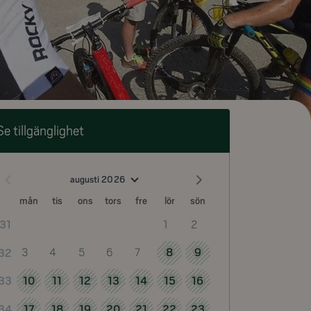
Se tillgänglighet
augusti 2026
mån
tis
ons
tors
fre
lör
sön
1
2
31
3
4
5
6
7
8
9
32
10
11
12
13
14
15
16
33
17
18
19
20
21
22
23
34