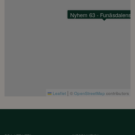
Sovrum 1: Dubbelsäng
Sovrum 2: Familjesäng (140 cm nederslaf / 90 cm överslaf)
Nyhem 63 - Funäsdalens 
Badrum: WC och dusch
Faciliteter
Kombinerad tvättmaskin/torktumlare
Diskmaskin
Kyl/Frys
Mikrovågsugn
Kaffebryggare
Wi-Fi
|
TV
Leaflet
©
OpenStreetMap
contributors
Gemensam vedeldad bastu (bokningsbar)
Rökning EJ tillåtet
Husdjur EJ tillåtet
Kodlås Yale Doorman
Skidförråd i trapphuset