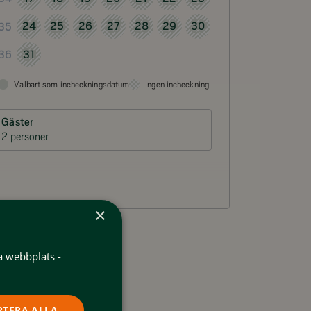
24
25
26
27
28
29
30
35
31
36
Valbart som incheckningsdatum
Ingen incheckning
Gäster
2 personer
×
a webbplats -
PTERA ALLA