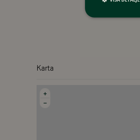
finns en soffgrupp och TV för avkoppling efter en da
för gemensamma måltider. Köket är utrustat för att
trivsam.
Lägenheten har två sovrum med totalt 4 sovplatser
dubbelsäng och det andra med våningssäng – perfek
sällskap.
Karta
Lägenheten har en balkong med utsikt över fjällen 
plats för avkoppling och att njuta av den rofyllda fjä
+
I huset finns tillgång till gemensam bastu, vilket ger
−
Dessa kan bokas i samband med bokning eller i efte
BOENDEFAKTA
Yta: ca 50 m²