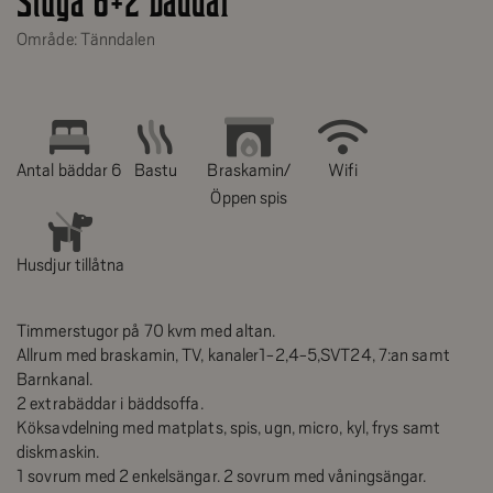
Stuga 6+2 bäddar
Område: Tänndalen
Antal bäddar 6
Bastu
Braskamin/
Wifi
Öppen spis
Husdjur tillåtna
Timmerstugor på 70 kvm med altan.
Allrum med braskamin, TV, kanaler1-2,4-5,SVT24, 7:an samt
Barnkanal.
2 extrabäddar i bäddsoffa.
Köksavdelning med matplats, spis, ugn, micro, kyl, frys samt
diskmaskin.
1 sovrum med 2 enkelsängar. 2 sovrum med våningsängar.