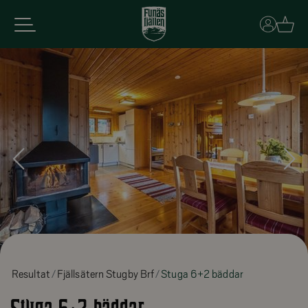
Basket
Resultat
Fjällsätern Stugby Brf
Stuga 6+2 bäddar