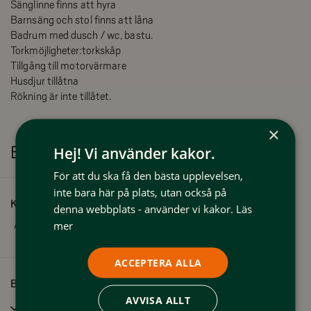
Sänglinne finns att hyra
Barnsäng och stol finns att låna
Badrum med dusch / wc, bastu.
Torkmöjligheter:torkskåp
Tillgång till motorvärmare
Husdjur tillåtna
Rökning är inte tillåtet.
×
Bekvämligheter
Hej! Vi använder kakor.
För att du ska få den bästa upplevelsen,
inte bara här på plats, utan också på
Kapacitet
denna webbplats - använder vi kakor.
Läs
mer
Antal bäddar:
6
ACCEPTERA ALLA
Bra att veta
AVVISA ALLT
Husdjur tillåtna