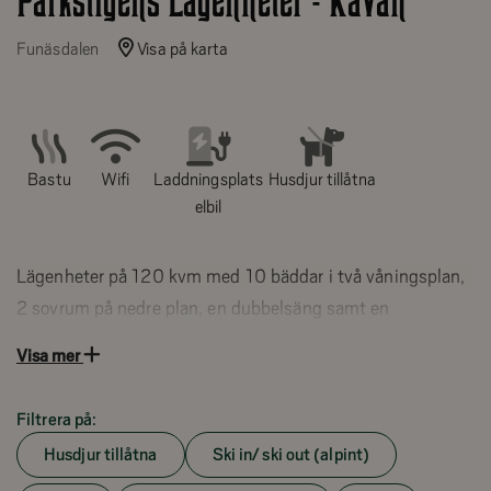
Parkstigens Lägenheter - Kåvan
Funäsdalen
Visa på karta
Bastu
Wifi
Laddningsplats
Husdjur tillåtna
elbil
Lägenheter på 120 kvm med 10 bäddar i två våningsplan,
2 sovrum på nedre plan, en dubbelsäng samt en
våningssäng med bredare nederslaf. 3 sovrum på övre plan
Visa mer
med 2 dubbelsängar samt en med våningssäng med
bredare nederslaf.
Filtrera på:
Husdjur tillåtna
Ski in/ ski out (alpint)
Perfekta läget i Kåvan – ca 100 m till Parkliften vid