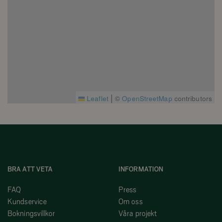
|
Leaflet
©
OpenStreetMap
contributors
BRA ATT VETA
INFORMATION
FAQ
Press
Kundservice
Om oss
Bokningsvillkor
Våra projekt