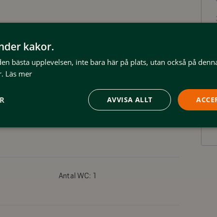
ringen.
 att skjuta ihop till dubbelsäng),
änder kakor.
ardagsrummet.
 den bästa upplevelsen, inte bara här på plats, utan också på denn
.
Läs mer
ER
AVVISA ALLT
ACCE
rden avsynar stugan vid avresa.
Antal WC:
1