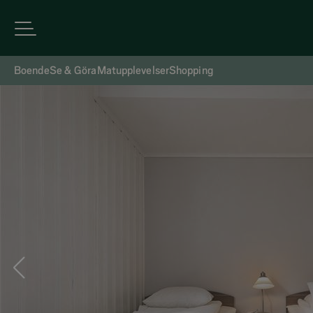
Boende
Se & Göra
Matupplevelser
Shopping