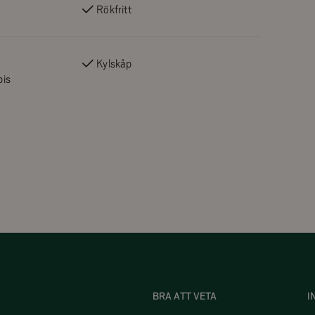
Rökfritt
Kylskåp
pis
BRA ATT VETA
I