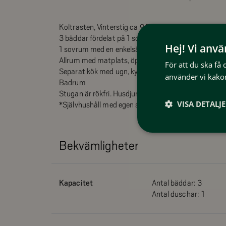
Koltrasten, Vinterstig ca 90 m till stugan från parke
3 bäddar fördelat på 1 sovrum med 2 enkelsängar (går
Hej! Vi anv
1 sovrum med en enkelsäng samt en bäddsoffa i v
Allrum med matplats, öppenspis
För att du ska få
Separat kök med ugn, kyl och ett mindre frysskåp.
använder vi kakor
Badrum
Stugan är rökfri. Husdjur är tillåtna
VISA DETALJ
*Självhushåll med egen slutstädning. Stug/nyckelvä
Bekvämligheter
Kapacitet
Antal bäddar:
3
Antal duschar:
1