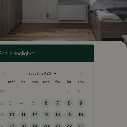
Se tillgänglighet
augusti 2026
mån
tis
ons
tors
fre
lör
sön
1
2
31
3
4
5
6
7
8
9
32
10
11
12
13
14
15
16
33
17
18
19
20
21
22
23
34