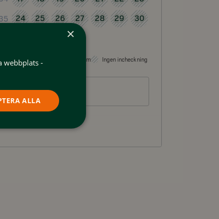
24
25
26
27
28
29
30
35
×
31
36
Valbart som incheckningsdatum
Ingen incheckning
a webbplats -
Gäster
2 personer
PTERA ALLA