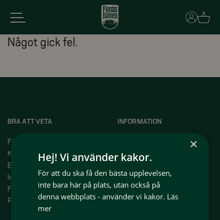
Basket
Något gick fel.
BRA ATT VETA
INFORMATION
×
FAQ
Press
Kundservice
Om oss
Hej! Vi använder kakor.
Bokningsvillkor
Våra projekt
För att du ska få den bästa upplevelsen,
Intergritetspolicy
Våra medlemmar
inte bara här på plats, utan också på
Funäsfjällen idag
Jobba i Funäsfjällen
denna webbplats - använder vi kakor.
Läs
På plats i Funäsfjällen
Hyr ut ditt boende med oss
mer