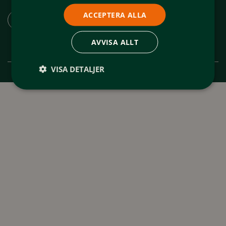
Ladda ner appen "Spår och leder Funäsfjällen"
ACCEPTERA ALLA
AVVISA ALLT
VISA DETALJER