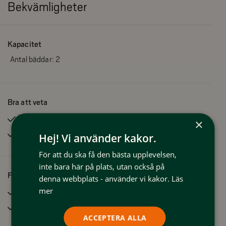
Bekvämligheter
Kapacitet
Antal bäddar:
2
Bra att veta
Husdjur tillåtna
×
Rökfritt
Hej! Vi använder kakor.
För att du ska få den bästa upplevelsen,
inte bara här på plats, utan också på
Faciliteter
denna webbplats - använder vi kakor.
Läs
mer
TV
Kylskåp
ACCEPTERA ALLA