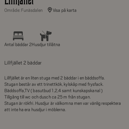
Lillfjället
Område: Funäsdalen
Visa på karta
Antal bäddar 2
Husdjur tillåtna
Lillfjället 2 bäddar
Lillfjället är en liten stuga med 2 bäddar i en bäddsoffa.
Stugan består av ett trinettkök, kylskåp med frysfack.
Bäddsoffa,TV ( basutbud 1,2,4 samt kunskapskanal )
Tillgång till wc och dusch ca 25 m från stugan.
Stugan är rökfri. Husdjur är välkomna men var vänlig respektera
att inte ha era husdjur i möblerna.