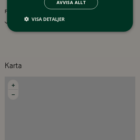
AVVISA ALLT
*Laddningsstation för elbilar finns inte i stugbyn men det finns i
Faciliteter
byn Funäsdalen.
VISA DETALJER
Wifi
Wi-Fi anslutning i stugbyn.
Hundar är välkomna i våra stugor.
Välkomna
Karta
+
−