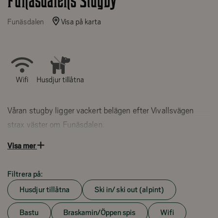
Funäsdalens Stugby
Funäsdalen
Visa på karta
Wifi
Husdjur tillåtna
Våran stugby ligger vackert belägen efter Vivallsvägen
strax väster om Funäsdalen.
Ett lugnt och trevligt område med naturen in på knuten
Visa mer
och ändå inte längre än ca 3 km in till Funäsdalens
centrum. Vi har både parhus samt fristående stugor.
Filtrera på:
Husdjur välkomna
Husdjur tillåtna
Ski in/ ski out (alpint)
Skoterled i direkt anslutning till stugbyn och ca 2 km till
Bastu
Braskamin/Öppen spis
Wifi