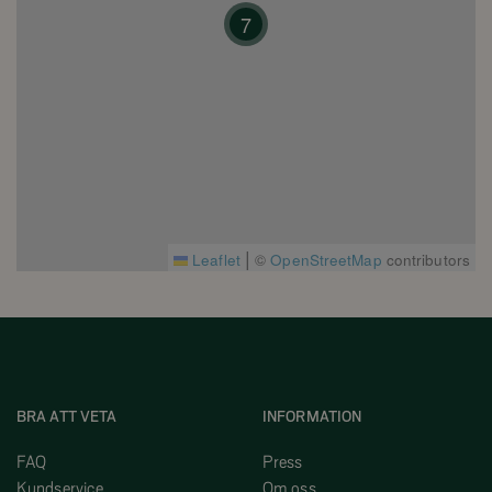
7
|
Leaflet
©
OpenStreetMap
contributors
BRA ATT VETA
INFORMATION
FAQ
Press
Kundservice
Om oss