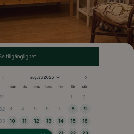
Se tillgänglighet
augusti 2026
mån
tis
ons
tors
fre
lör
sön
1
2
31
3
4
5
6
7
8
9
32
10
11
12
13
14
15
16
33
17
18
19
20
21
22
23
34