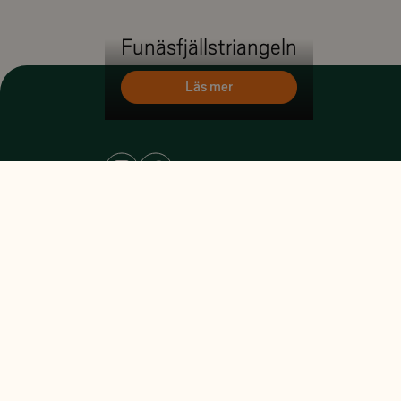
Funäsfjällstriangeln
Läs mer