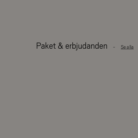
Hund är tillåtet i denna lägenhet mot en kostnad av
ankomst.
Paket & erbjudanden
Se alla