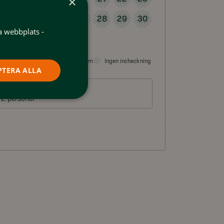
×
24
25
26
27
28
29
30
35
a webbplats -
31
36
Valbart som incheckningsdatum
Ingen incheckning
PTERA ALLA
Gäster
2 personer