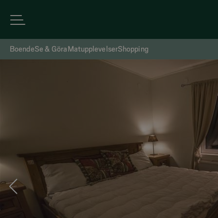
Boende
Se & Göra
Matupplevelser
Shopping