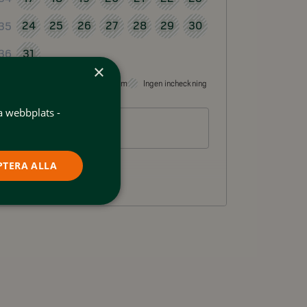
24
25
26
27
28
29
30
35
31
36
×
Valbart som incheckningsdatum
Ingen incheckning
a webbplats -
Gäster
2 personer
PTERA ALLA