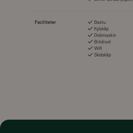
Utrustade med Yale dörrlås, utvändigt skidförråd 
laddstolpe.
Faciliteter
Bastu
Ski in ski out - Funäsdalsberget
Kylskåp
Utrustade med Yale Dörrlås
Diskmaskin
Brödrost
Skidförråd (utvändigt)
Wifi
Egen parkeringsplats med laddstolpe
Skidskåp
Antal bäddar: 8
Antal personer i ordinarie sängar: 7
Antal personer i extra sängar: 1
Sovrum 1: Dubbelsäng (Queensize - 160 cm) - 1 st
Sovrum 2: Familjesäng 140/90 cm - 1 st
Sovrum 3: Familjesäng 120/90 cm - 1 st
Wifi