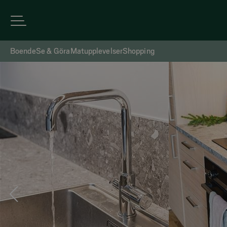
Boende
Se & Göra
Matupplevelser
Shopping