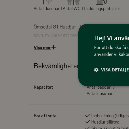
Antal duschar 1
Antal WC 1
Laddningsplats elbil
Ömsedal 81 Husdjur - Lgh 18, rymlig och bekvä
sovrum, varav ett med dubbelsäng (160 cm) o
Hej! Vi anv
en familjesäng (140/90 cm) och det tredje med en familjesäng (12
För att du ska få
Visa mer
cm). Badrum med bastu. Husdjur tillåtna.
använder vi kakor
Bekvämligheter
Ömsedal består av moderna ski in / ski out läge
VISA DETALJ
direkt anslutning Funäsberget med praktfull uts
Kapacitet
Antal bäddar:
7
Entréhall med avgängning och förvaring. Ett stort 
Antal duschar:
1
sittplatser i öppen planlösning med vardagsrum. Tre
Badrum med bastu.
Bra att veta
Incheckning (tidigas
Husdjur tillåtna
Boendefakta:
Ski in/ ski out (alpint