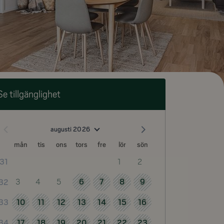
Se tillgänglighet
augusti 2026
mån
tis
ons
tors
fre
lör
sön
1
2
31
3
4
5
6
7
8
9
32
10
11
12
13
14
15
16
33
17
18
19
20
21
22
23
34