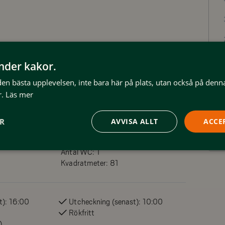
m bostad i ett plan. Tre
ch altandörr. Ett sovrum med
änder kakor.
0/90
 den bästa upplevelsen, inte bara här på plats, utan också på denn
.
Läs mer
nheter i Kåvans Fjällby, i
ER
AVVISA ALLT
ACCE
ikt över skidbacke och fjäll.
Antal WC:
1
välutrustat kök med 8-10
Kvadratmeter:
81
 sovrum, varav ett med altandörr.
t):
16:00
Utcheckning (senast):
10:00
Rökfritt
)