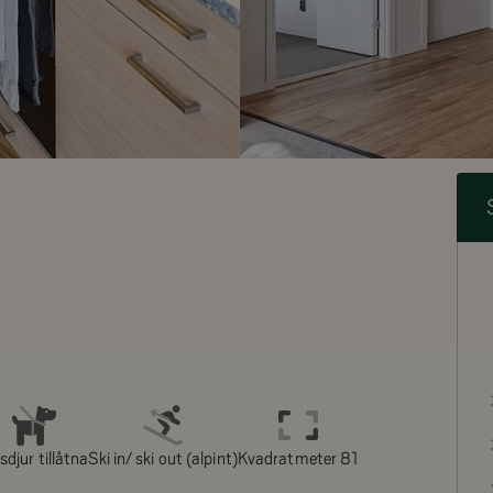
sdjur tillåtna
Ski in/ ski out (alpint)
Kvadratmeter 81