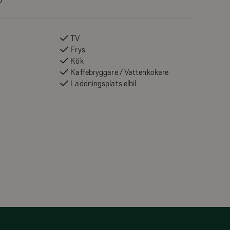
samt parkeringsplats med
TV
Frys
Kök
Kaffebryggare / Vattenkokare
Laddningsplats elbil