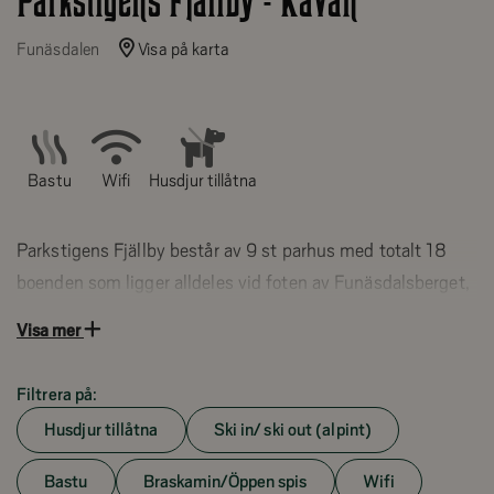
Parkstigens Fjällby - Kåvan
Funäsdalen
Visa på karta
Bastu
Wifi
Husdjur tillåtna
Parkstigens Fjällby består av 9 st parhus med totalt 18
boenden som ligger alldeles vid foten av Funäsdalsberget,
endast 120 meter från Parkliften och 170 m från Kåvans
Visa mer
Gästcenter och 6-stolsliften Kåvan Express. Berget är
högt och fallhöjden är drygt 300 meter och från toppen
Filtrera på:
har du en härlig panoramautsikt över en makalös fjällmiljö.
Husdjur tillåtna
Ski in/ ski out (alpint)
Skidsystemet med 17 nedfarter har varierande
svårighetsgrad och erbjuder något för alla.
Bastu
Braskamin/Öppen spis
Wifi