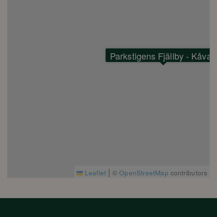
Parkstigens Fjällby - Kåvan
|
Leaflet
©
OpenStreetMap
contributors