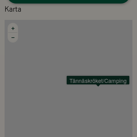
Karta
+
−
Tännäskröket/Camping