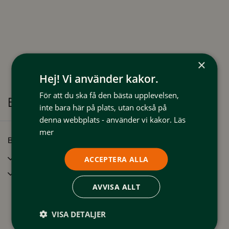
15.00 - utcheckning senast 12.00. För säsongsplats vänlingen
kontaka oss på bokning@tannaskroket.se
*Vid dygnshyra ingår el och vid säsongshyra tillkommer elavgift
(beräknad på förbrukning).
×
Hej! Vi använder kakor.
För att du ska få den bästa upplevelsen,
Bekvämligheter
inte bara här på plats, utan också på
denna webbplats - använder vi kakor.
Läs
mer
Bra att veta
Incheckning (tidigast):
15:00 - 21:00
ACCEPTERA ALLA
Utcheckning (senast):
06:00 - 11:00
AVVISA ALLT
VISA DETALJER