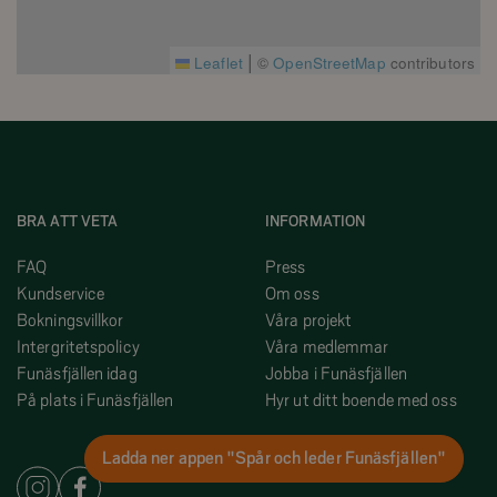
|
Leaflet
©
OpenStreetMap
contributors
BRA ATT VETA
INFORMATION
FAQ
Press
Kundservice
Om oss
Bokningsvillkor
Våra projekt
Intergritetspolicy
Våra medlemmar
Funäsfjällen idag
Jobba i Funäsfjällen
På plats i Funäsfjällen
Hyr ut ditt boende med oss
Ladda ner appen "Spår och leder Funäsfjällen"