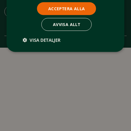
Ladda ner appen "Spår och leder Funäsfjällen"
ACCEPTERA ALLA
AVVISA ALLT
VISA DETALJER