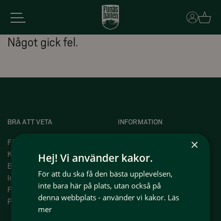
Basket
Något gick fel.
BRA ATT VETA
INFORMATION
×
FAQ
Press
Kundservice
Om oss
Hej! Vi använder kakor.
Bokningsvillkor
Våra projekt
För att du ska få den bästa upplevelsen,
Intergritetspolicy
Våra medlemmar
inte bara här på plats, utan också på
Funäsfjällen idag
Jobba i Funäsfjällen
denna webbplats - använder vi kakor.
Läs
På plats i Funäsfjällen
Hyr ut ditt boende med oss
mer