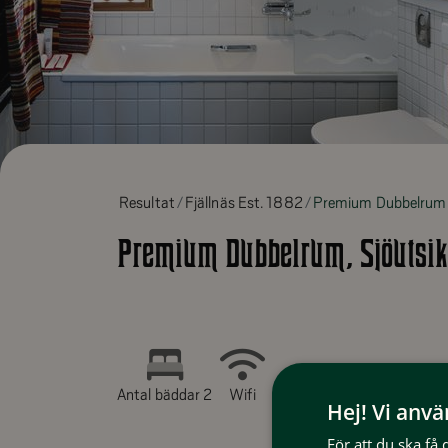
Resultat
Fjällnäs Est. 1882
Premium Dubbelrum, 
Premium Dubbelrum, Sjöutsik
Antal bäddar 2
Wifi
Hej! Vi anv
För att du ska få