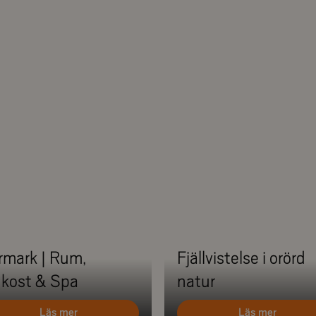
rmark | Rum,
Fjällvistelse i orörd
ukost & Spa
natur
Läs mer
Läs mer