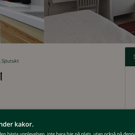
Sjöutsikt
t
änder kakor.
 den bästa upplevelsen, inte bara här på plats, utan också på denn