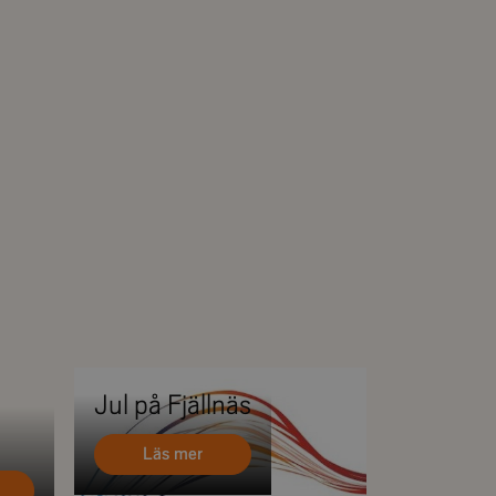
Jul på Fjällnäs
Läs mer