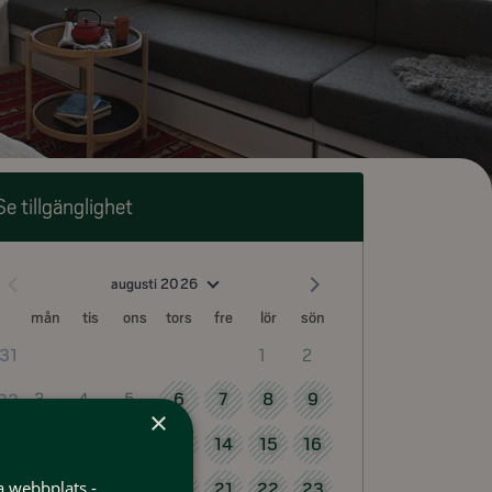
Se tillgänglighet
augusti 2026
mån
tis
ons
tors
fre
lör
sön
1
2
31
3
4
5
6
7
8
9
32
×
10
11
12
13
14
15
16
33
a webbplats -
17
18
19
20
21
22
23
34