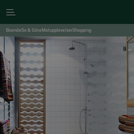
Boende
Se & Göra
Matupplevelser
Shopping