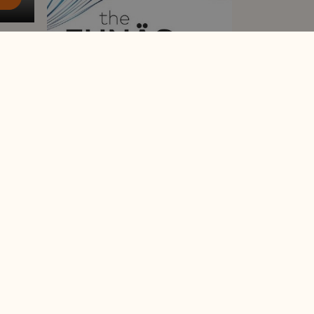
The Funäs Festival |
9-12 september
Läs mer