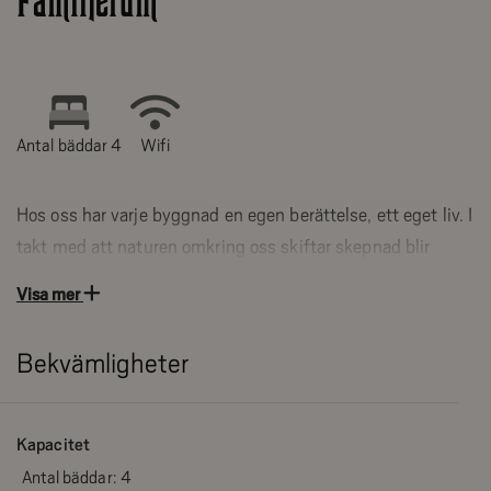
Familjerum
Antal bäddar 4
Wifi
Hos oss har varje byggnad en egen berättelse, ett eget liv. I
takt med att naturen omkring oss skiftar skepnad blir
upplevelsen att bo på Fjällnäs lika annorlunda. Norra
Visa mer
Flygeln tillhör de ursprungliga hotellbyggnaderna som
byggdes under slutet av 1800-talet. Den charmiga gamla
Bekvämligheter
byggnaden har renoverats under de senaste åren och
innehåller bland annat våra Familjerum.
Kapacitet
Fjällnäs har två Familjerum på nedre plan i Norra Flygeln som
Antal bäddar:
4