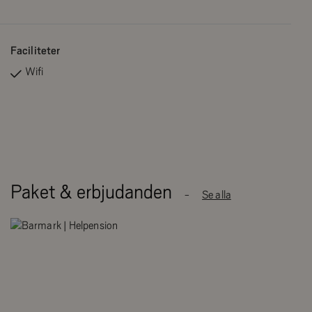
byggdes under slutet av 1800-talet. Ett av dem med egen
ingång på gaveln. Familjerummen har en enklare standard och
består av en dubbelsäng samt en våningssäng, badrum med
Faciliteter
dusch och en liten sällskapshörna. Dessa rum håller en lägre och
Wifi
enklare standard än rummen i Premiumkategorin.
Rummen är belägna i Norra flygeln på Fjällnäs.
Paket & erbjudanden
Se alla