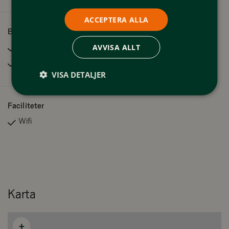
ACCEPTERA ALLA
Bra att veta
AVVISA ALLT
Rökfritt
Ski in/ ski out (alpint)
VISA DETALJER
Faciliteter
Wifi
Karta
+