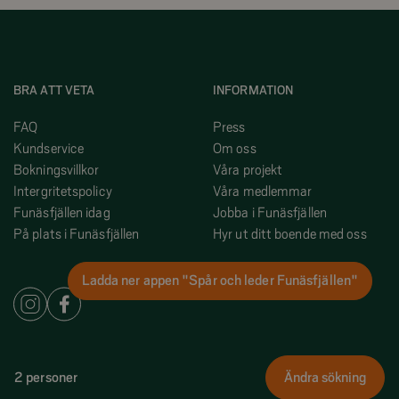
BRA ATT VETA
INFORMATION
FAQ
Press
Kundservice
Om oss
Bokningsvillkor
Våra projekt
Intergritetspolicy
Våra medlemmar
Funäsfjällen idag
Jobba i Funäsfjällen
På plats i Funäsfjällen
Hyr ut ditt boende med oss
Ladda ner appen "Spår och leder Funäsfjällen"
2 personer
Ändra sökning