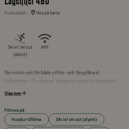
Lägenhet 480
Funäsdalen
Visa på karta
Ski in/ ski out
Wifi
(alpint)
Ski-in/ski-out för både utförs- och längdåkare!
Välkommen till nybyggd, snygg och praktisk lägenhet i
området Viste precis invid sittlift Funäsdalsberget
Visa mer
(”Kåvan Express”) och anslutning till Nordic Ski Center
300 km längdskidspår. Här finns sex sovplatser.
Filtrera på:
Husdjur tillåtna
Ski in/ ski out (alpint)
6+1 Bäddar.