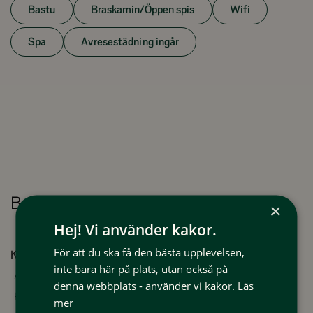
Lägenhet 55 kvm.
Bastu
Braskamin/Öppen spis
Wifi
Allrum: Braskamin, TV samt wifi.
Kök: Matplats, Spis, ugn, kyl, frysskåp, micro samt diskmaskin.
Spa
Avresestädning ingår
Sovrum 1: 2 våningsängar.
Sovrum 2: 1 Familjesäng.
Dusch/wc och bastu.
Torkskåp.
Tillgång till vallabod o tvättstuga (tvättmaskin o torktumlare).
Lägenheten ligger på andra våningen.
Husdjursfri.
Rökfri.
Bekvämligheter
×
Hej! Vi använder kakor.
Här finns möjlighet att boka avresestäd och sänglinne med
stugvärden. Mer information i bokningsbekräftelsen
För att du ska få den bästa upplevelsen,
Kapacitet
inte bara här på plats, utan också på
Antal bäddar:
6
denna webbplats - använder vi kakor.
Läs
Kvadratmeter:
55
mer