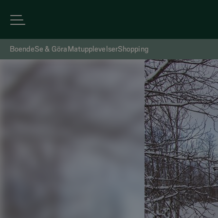
Boende
Se & Göra
Matupplevelser
Shopping