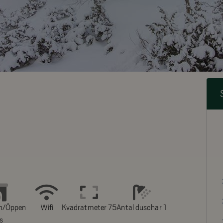
n/Öppen
Wifi
Kvadratmeter 75
Antal duschar 1
is