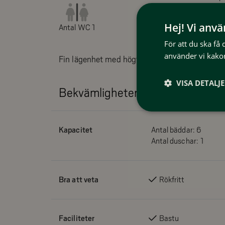
Hej! Vi anv
Antal WC 1
För att du ska få
använder vi kakor
Fin lägenhet med högt läge i Björkliden i Bruks
VISA DETALJ
Bekvämligheter
Kapacitet
Antal bäddar:
6
Antal duschar:
1
Bra att veta
Rökfritt
Faciliteter
Bastu