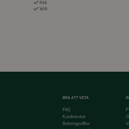
Kök
Wifi
BRA ATT VETA
I
FAQ
P
Kundservice
O
Bokningsvillkor
V