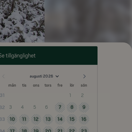
Se tillgänglighet
augusti 2026
mån
tis
ons
tors
fre
lör
sön
1
2
31
3
4
5
6
7
8
9
32
10
11
12
13
14
15
16
33
17
18
19
20
21
22
23
34