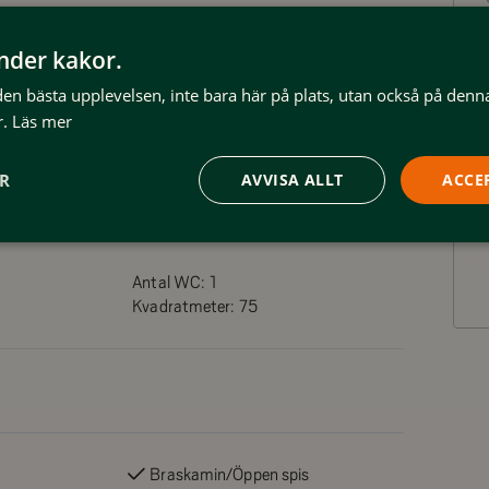
änder kakor.
 den bästa upplevelsen, inte bara här på plats, utan också på denn
.
Läs mer
vallarna.
ER
AVVISA ALLT
ACCE
Antal WC:
1
Kvadratmeter:
75
Braskamin/Öppen spis