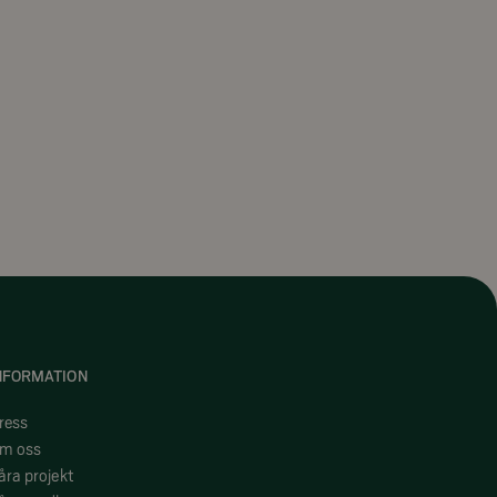
NFORMATION
ress
m oss
åra projekt