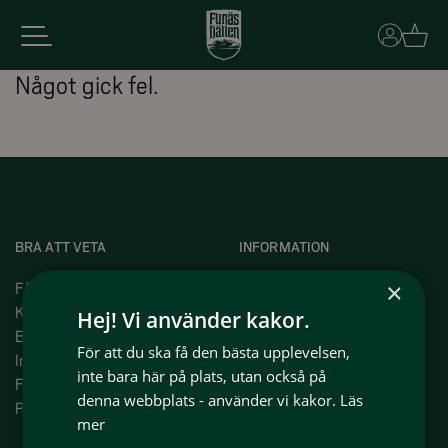
Basket
Något gick fel.
BRA ATT VETA
INFORMATION
×
FAQ
Press
Kundservice
Om oss
Hej! Vi använder kakor.
Bokningsvillkor
Våra projekt
För att du ska få den bästa upplevelsen,
Intergritetspolicy
Våra medlemmar
inte bara här på plats, utan också på
Funäsfjällen idag
Jobba i Funäsfjällen
denna webbplats - använder vi kakor.
Läs
På plats i Funäsfjällen
Hyr ut ditt boende med oss
mer