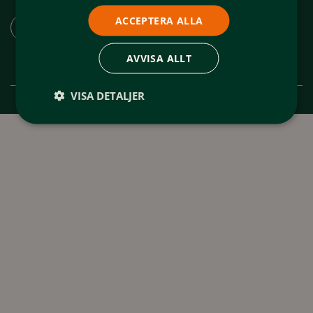
Ladda ner appen "Spår och leder Funäsfjällen"
ACCEPTERA ALLA
AVVISA ALLT
VISA DETALJER