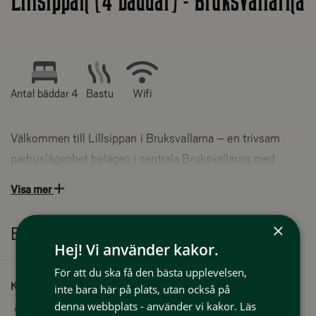
Lillsippan (4 bäddar) - Bruksvallarna
Antal bäddar 4
Bastu
Wifi
Välkommen till Lillsippan i Bruksvallarna – en trivsam
parhuslägenhet belägen i centrala Bruksvallarna med
närhet till längdstadion och Funäsfjällens fantastiska
Visa mer
natur och äventyr. Här bor du bekvämt med närhet till både
skidspår, vandringsleder och byns serviceutbud, vilket gör
×
Bekvämligheter
boendet perfekt för både aktiva och avkopplande vistelser
Hej! Vi använder kakor.
året runt.
För att du ska få den bästa upplevelsen,
Kapacitet
inte bara här på plats, utan också på
Adress till boende: Trappåsvägen 13, 846 97 Bruksvallarna
denna webbplats - använder vi kakor.
Läs
Antal bäddar:
4