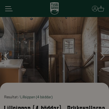
Basket
Resultat
Lillsippan (4 bäddar)