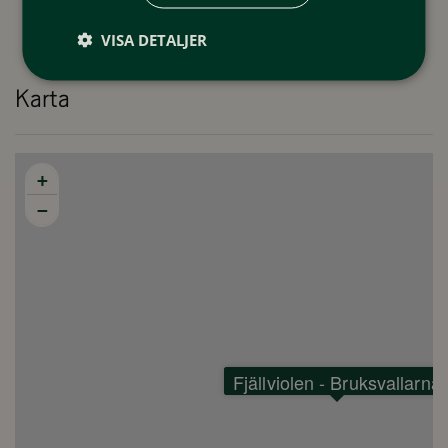
Antal sovrum: 4
Antal sovplatser: 8 (+ 2 extra sovplatser i bredare underslafar i
VISA DETALJER
våningssängar, med plats för två personer)
Karta
Kök & Allrum:
Fullt utrustat kök med kyl, frys, ugn, spis, mikro, diskmaskin och
kaffemaskin
+
Matplats för gemensamma måltider
−
Allrum med TV och öppen spis för mysiga kvällar
Sovrum & Badrum:
Sovrum 1: 1 dubbelsäng
Sovrum 2: 1 våningssäng med bredare underslaf
Sovrum 3: 1 våningssäng med bredare underslaf
Fjällviolen - Bruksvallarna
Sovrum 4: 1 dubbelsäng
Badrum: Dusch och WC
Bastuavdelning: Bastu samt 2 extra duschar