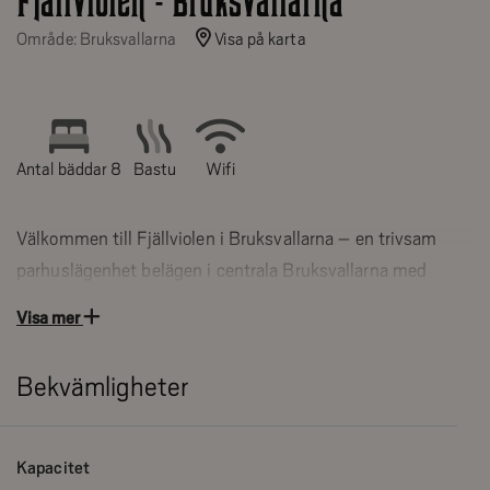
Fjällviolen - Bruksvallarna
Område: Bruksvallarna
Visa på karta
Antal bäddar 8
Bastu
Wifi
Välkommen till Fjällviolen i Bruksvallarna – en trivsam
parhuslägenhet belägen i centrala Bruksvallarna med
närhet till längdstadion och Funäsfjällens fantastiska
Visa mer
natur och äventyr. Här bor du bekvämt med närhet till både
skidspår, vandringsleder och byns serviceutbud, vilket gör
Bekvämligheter
boendet perfekt för både aktiva och avkopplande vistelser
året runt.
Kapacitet
Adress till boende: Trappåsvägen 13, 846 97 Bruksvallarna