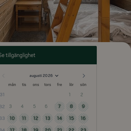
Se tillgänglighet
augusti 2026
mån
tis
ons
tors
fre
lör
sön
1
2
31
3
4
5
6
7
8
9
32
10
11
12
13
14
15
16
33
17
18
19
20
21
22
23
34