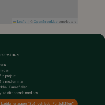
|
Leaflet
©
OpenStreetMap
contributors
NFORMATION
ress
m oss
åra projekt
åra medlemmar
obba i Funäsfjällen
yr ut ditt boende med oss
Ladda ner appen "Spår och leder Funäsfjällen"