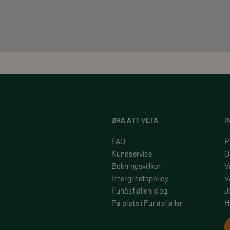
n)
BRA ATT VETA
I
 på Vallarvägen 4, Funäsdalen
ch eventuella frågor kring er
FAQ
P
etjänster av Stugvärden Funäfjällen,
Kundservice
O
 lösning för sen incheckning alt
Bokningsvillkor
V
Intergritetspolicy
V
Funäsfjällen idag
J
På plats i Funäsfjällen
H
tion i byn Funäsdalen och ni
ce Funäsfjällen besöksadress: