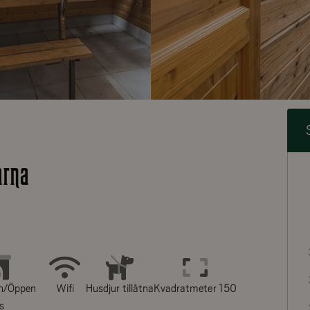
arna
n/Öppen
Wifi
Husdjur tillåtna
Kvadratmeter 150
is