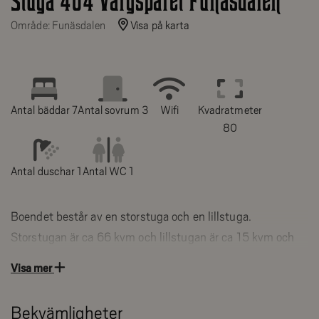
Stuga 404 Vargspåret Funäsdalen
Område: Funäsdalen
Visa på karta
Antal bäddar 7
Antal sovrum 3
Wifi
Kvadratmeter
80
Antal duschar 1
Antal WC 1
Boendet består av en storstuga och en lillstuga.
Storstugan är ca 66 kvm och lillstugan är ca 15 kvm och
innehåller två sovalkover
Visa mer
OMGIVNING
Bekvämligheter
Läget är lugnt och trevligt med närhet till både centrala