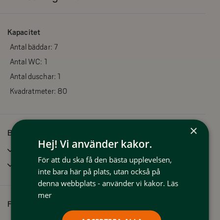
Funäsdalen och längd- och motionsspår samt skidlift.
Kapacitet
HUSET
Antal bäddar:
7
Antal WC:
1
STORSTUGAN
Antal duschar:
1
Kök med kyl, frys, spis, ugn, diskmaskin, micro, kaffebryggare.
Kvadratmeter:
80
Allrum: Öppen planlösning med matbord, tv, soffa och braskamin.
×
Bra att veta
Hej! Vi använder kakor.
Incheckning (tidigast):
16.00
Badrum: med badkar, tvättmaskin
För att du ska få den bästa upplevelsen,
Utcheckning (senast):
10.00
inte bara här på plats, utan också på
denna webbplats - använder vi kakor.
Läs
Sovrum 1: Dubbelsäng 160cm
mer
Sovrum 2: 120 cm säng
Faciliteter
Wifi