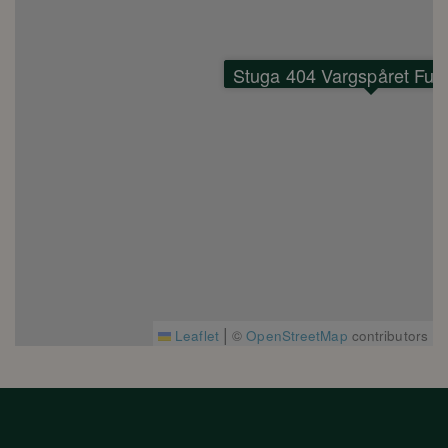
Vandringsled: 500m
Restaurang: 2 km
Stuga 404 Vargspåret Fun
|
Leaflet
©
OpenStreetMap
contributors