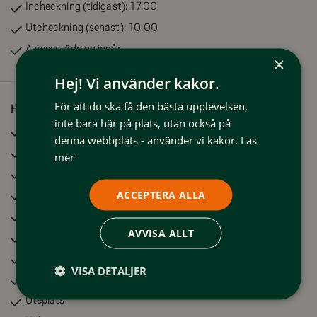
Sovrum 1: Masterbedrom med 160cm dubbelsäng
Incheckning (tidigast):
17.00
Sovrum 2: 2 st våningssängar (90 cm)
Utcheckning (senast):
10.00
Avresestädning ingår
×
Badrum 1: Exlusivt badrum med dusch och bastu med
Hej! Vi använder kakor.
tillhörande relaxahörna för avkoppling efter en dag i skidbacken
eller på fjället. Tvättmaskin, torktumlare
För att du ska få den bästa upplevelsen,
Faciliteter
inte bara här på plats, utan också på
Bastu
Övervåningen:
denna webbplats - använder vi kakor.
Läs
Tvättmaskin
mer
TV
Modernt kök med kyl, frys, spis, diskmaskin, micro, kaffebryggare,
Kylskåp
ACCEPTERA ALLA
Nespresso kaffemaskin, vattenkokare, våffeljärn, brödrost, elvisp,
stavmixer, babystol.
Microvågsugn
AVVISA ALLT
Frys
Allrum:
Braskamin/Öppen spis
VISA DETALJER
Sällskapsytor med soffa och fåtöljer , 55 tum TV med 12 kanaler,
Diskmaskin
ljudanläggning
Uteplats
En värmande braskamin mellan kök och vardagsrum.