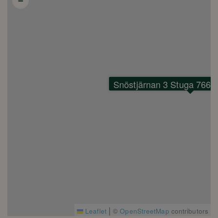
−
Balkong
Altan
Uteplats på både fram och baksida
Obligatorisk städning! Ni ansvarar själva för att diska, tömma
kyl/frys och kasta sopor, tomglas mm..
Snöstjärnan 3 Stuga 766 B
.
Bostadens höjdpunkter:
- Tre rymliga sovrum, perfekta för familjen eller gäster.
- Två exklusiva badrum, varav ett med en bastu med tillhörande
relaxahörna för avkoppling efter en dag i skidbacken eller på
fjället.
- Modernt kök och sällskapsytor som bjuder in till sociala stunder
med nära och kära.
- Braskamin som sprider värme och stämning under kalla
|
vinterkvällar.
Leaflet
©
OpenStreetMap
contributors