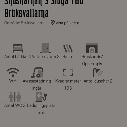
Snöstjärnan 3 Stuga 766
Bruksvallarna
Område: Bruksvallarna
Visa på karta
Antal bäddar 9
Antal sovrum 3
Bastu
Braskamin/
Öppen spis
Wifi
Avresestädning
Kvadratmeter
Antal duschar 2
ingår
103
Antal WC 2
Laddningsplats
elbil