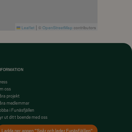
|
Leaflet
©
OpenStreetMap
contributors
NFORMATION
ress
m oss
åra projekt
åra medlemmar
obba i Funäsfjällen
yr ut ditt boende med oss
Ladda ner appen "Spår och leder Funäsfjällen"