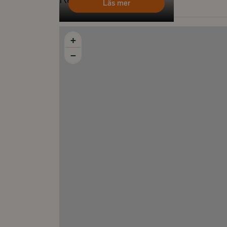
Läs mer
+
−