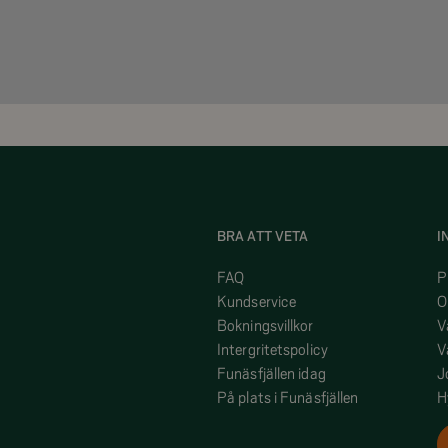
BRA ATT VETA
I
FAQ
P
Kundservice
O
Bokningsvillkor
V
Intergritetspolicy
V
Funäsfjällen idag
J
På plats i Funäsfjällen
H