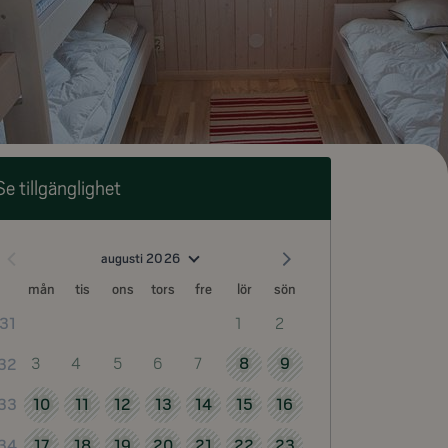
Se tillgänglighet
augusti 2026
mån
tis
ons
tors
fre
lör
sön
1
2
31
3
4
5
6
7
8
9
32
10
11
12
13
14
15
16
33
17
18
19
20
21
22
23
34