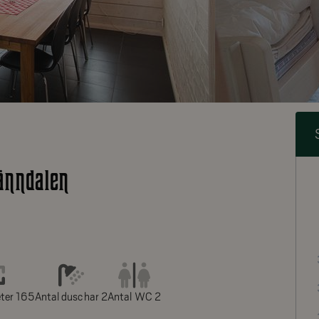
änndalen
ter 165
Antal duschar 2
Antal WC 2