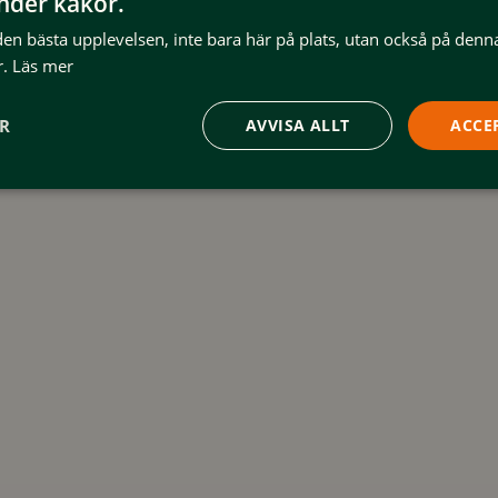
änder kakor.
laxavdelning. Det finns även en
 den bästa upplevelsen, inte bara här på plats, utan också på denn
.
Läs mer
are ingår.
ER
AVVISA ALLT
ACCE
värmare för bilen. Perfekt för
lighet.
gvärden och information följer