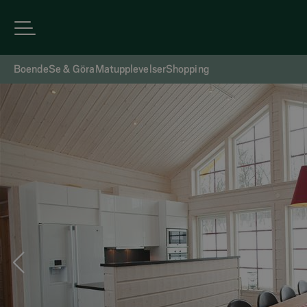
Boende
Se & Göra
Matupplevelser
Shopping