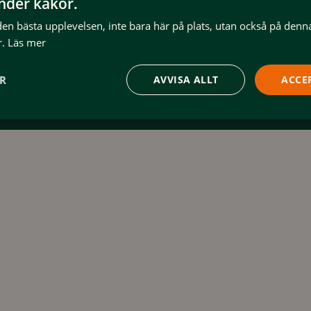
änder kakor.
På plats i Funäsfjällen
H
 den bästa upplevelsen, inte bara här på plats, utan också på denn
.
Läs mer
ER
AVVISA ALLT
ACCE