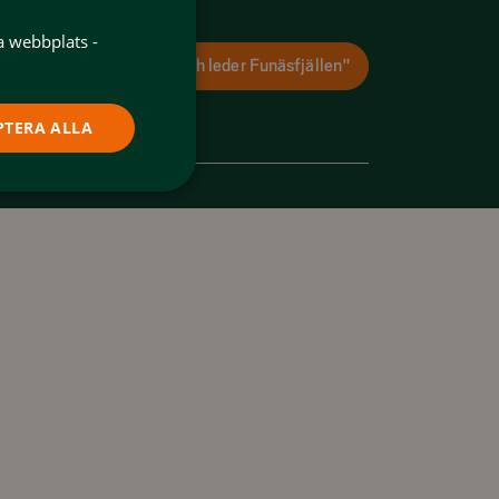
yr ut ditt boende med oss
a webbplats -
Ladda ner appen "Spår och leder Funäsfjällen"
PTERA ALLA