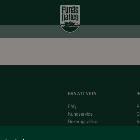
BRA ATT VETA
I
FAQ
P
Kundservice
O
Bokningsvillkor
V
Intergritetspolicy
V
Funäsfjällen idag
J