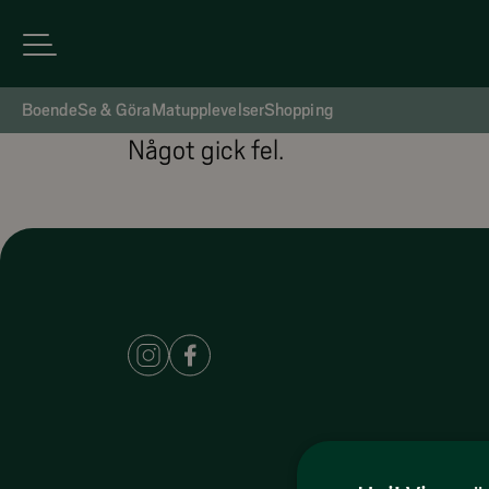
Boende
Se & Göra
Matupplevelser
Shopping
Något gick fel.