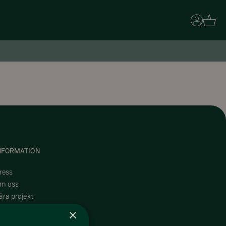
Basket
NFORMATION
ress
m oss
åra projekt
åra medlemmar
×
obba i Funäsfjällen