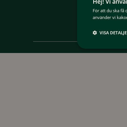
Hej! Vi anv
För att du ska få
använder vi kakor
VISA DETALJ