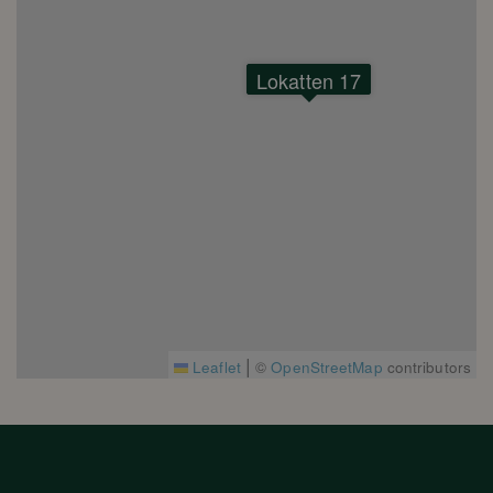
Lokatten 17
|
Leaflet
©
OpenStreetMap
contributors