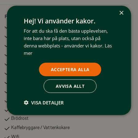
Elbilsladdning finns vid vallaboden bredvid centrumbyggnaden
×
Stugan är utrustad för självhushåll
Faciliteter
Hej! Vi använder kakor.
Bastu
För att du ska få den bästa upplevelsen,
Tvättmaskin
inte bara här på plats, utan också på
TV
denna webbplats - använder vi kakor.
Läs
mer
Kylskåp
Microvågsugn
ACCEPTERA ALLA
Frys
Braskamin/Öppen spis
AVVISA ALLT
Diskmaskin
Uteplats
VISA DETALJER
Torkskåp
Brödrost
Kaffebryggare / Vattenkokare
Wifi