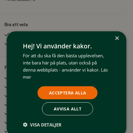
Bra att veta
Husdjur tillåtna
×
Rökfritt
Hej! Vi använder kakor.
För att du ska få den bästa upplevelsen,
inte bara här på plats, utan också på
Faciliteter
denna webbplats - använder vi kakor.
Läs
mer
Bastu
Tvättmaskin
ACCEPTERA ALLA
TV
Kylskåp
AVVISA ALLT
Microvågsugn
Frys
VISA DETALJER
Braskamin/Öppen spis