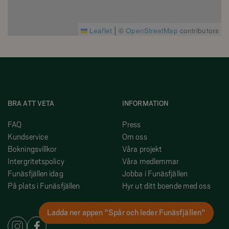
|
Leaflet
©
OpenStreetMap
contributors
BRA ATT VETA
INFORMATION
FAQ
Press
Kundservice
Om oss
Bokningsvillkor
Våra projekt
Intergritetspolicy
Våra medlemmar
Funäsfjällen idag
Jobba i Funäsfjällen
På plats i Funäsfjällen
Hyr ut ditt boende med oss
Ladda ner appen "Spår och leder Funäsfjällen"