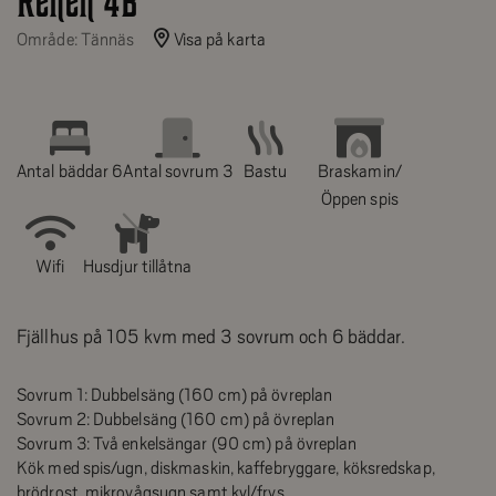
Renen 4B
Område: Tännäs
Visa på karta
Antal bäddar 6
Antal sovrum 3
Bastu
Braskamin/
Öppen spis
Wifi
Husdjur tillåtna
Fjällhus på 105 kvm med 3 sovrum och 6 bäddar.
Sovrum 1: Dubbelsäng (160 cm) på övreplan
Sovrum 2: Dubbelsäng (160 cm) på övreplan
Sovrum 3: Två enkelsängar (90 cm) på övreplan
Kök med spis/ugn, diskmaskin, kaffebryggare, köksredskap,
brödrost, mikrovågsugn samt kyl/frys