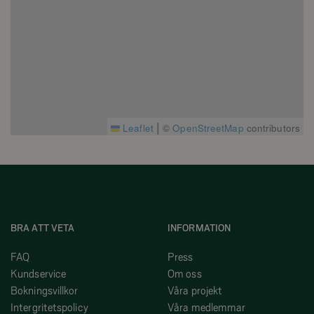
|
Leaflet
©
OpenStreetMap
contributors
BRA ATT VETA
INFORMATION
FAQ
Press
Kundservice
Om oss
Bokningsvillkor
Våra projekt
Intergritetspolicy
Våra medlemmar