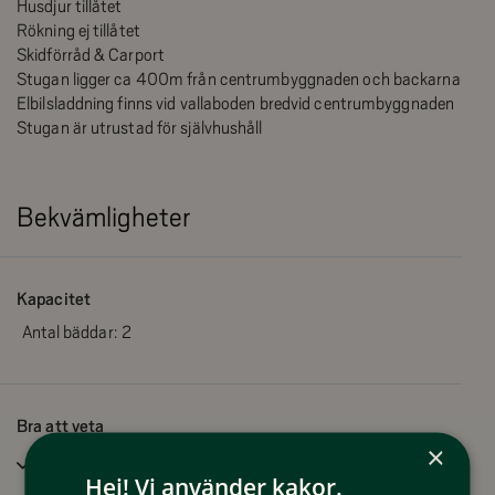
Husdjur tillåtet
Rökning ej tillåtet
Skidförråd & Carport
Stugan ligger ca 400m från centrumbyggnaden och backarna
Elbilsladdning finns vid vallaboden bredvid centrumbyggnaden
Stugan är utrustad för självhushåll
Bekvämligheter
Kapacitet
Antal bäddar:
2
Bra att veta
×
Husdjur tillåtna
Hej! Vi använder kakor.
Rökfritt