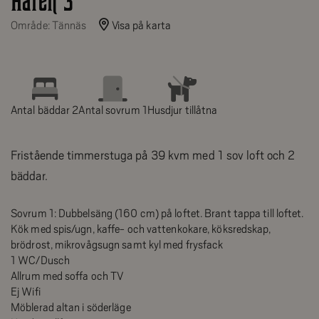
Haren 3
Område: Tännäs
Visa på karta
Antal bäddar 2
Antal sovrum 1
Husdjur tillåtna
Fristående timmerstuga på 39 kvm med 1 sov loft och 2
bäddar.
Sovrum 1: Dubbelsäng (160 cm) på loftet. Brant tappa till loftet.
Kök med spis/ugn, kaffe- och vattenkokare, köksredskap,
brödrost, mikrovågsugn samt kyl med frysfack
1 WC/Dusch
Allrum med soffa och TV
Ej Wifi
Möblerad altan i söderläge