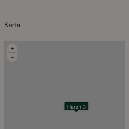
Karta
+
−
Haren 3