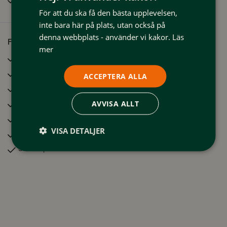
För att du ska få den bästa upplevelsen,
inte bara här på plats, utan också på
denna webbplats - använder vi kakor.
Läs
Faciliteter
mer
TV
Kylskåp
ACCEPTERA ALLA
Microvågsugn
Uteplats
AVVISA ALLT
Brödrost
VISA DETALJER
Kaffebryggare / Vattenkokare
Skidskåp