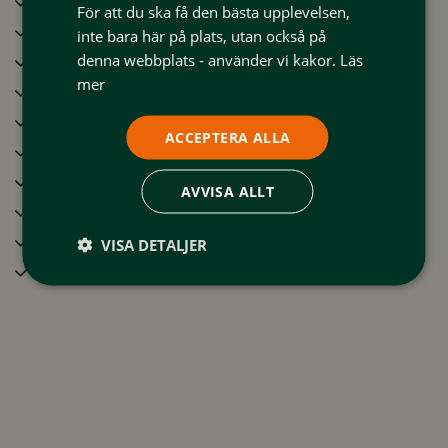
Stugan är utrustad för självhushåll
För att du ska få den bästa upplevelsen,
Frys
inte bara här på plats, utan också på
Braskamin/Öppen spis
denna webbplats - använder vi kakor.
Läs
mer
Diskmaskin
Uteplats
ACCEPTERA ALLA
Kök
Torkskåp
AVVISA ALLT
Brödrost
Kaffebryggare / Vattenkokare
VISA DETALJER
Wifi