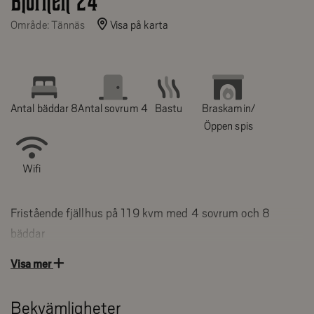
Björnen 24
Område: Tännäs
Visa på karta
Antal bäddar 8
Antal sovrum 4
Bastu
Braskamin/
Öppen spis
Wifi
Fristående fjällhus på 119 kvm med 4 sovrum och 8
bäddar
Visa mer
Sovrum 1: Dubbelsäng (160 cm) på entréplan
Sovrum 2: Dubbelsäng (160 cm) på entréplan
Bekvämligheter
Sovrum 3: Våningssäng (120 cm + 80 cm) på övreplan