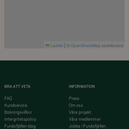
|
Leaflet
©
OpenStreetMap
contributors
BRA ATT VETA
INFORMATION
FAQ
Press
Kundservice
Om oss
Bokningsvillkor
Våra projekt
Intergritetspolicy
Våra medlemmar
Funäsfjällen idag
Jobba i Funäsfjällen