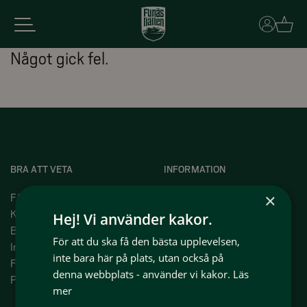
Basket
Något gick fel.
BRA ATT VETA
INFORMATION
×
FAQ
Press
Kundservice
Om oss
Hej! Vi använder kakor.
Bokningsvillkor
Våra projekt
För att du ska få den bästa upplevelsen,
Intergritetspolicy
Våra medlemmar
inte bara här på plats, utan också på
Funäsfjällen idag
Jobba i Funäsfjällen
denna webbplats - använder vi kakor.
Läs
På plats i Funäsfjällen
Hyr ut ditt boende med oss
mer