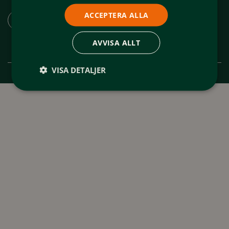
Ladda ner appen "Spår och leder Funäsfjällen"
ACCEPTERA ALLA
AVVISA ALLT
VISA DETALJER