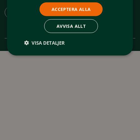
Ladda ner appen "Spår och leder Funäsfjällen"
ACCEPTERA ALLA
AVVISA ALLT
VISA DETALJER