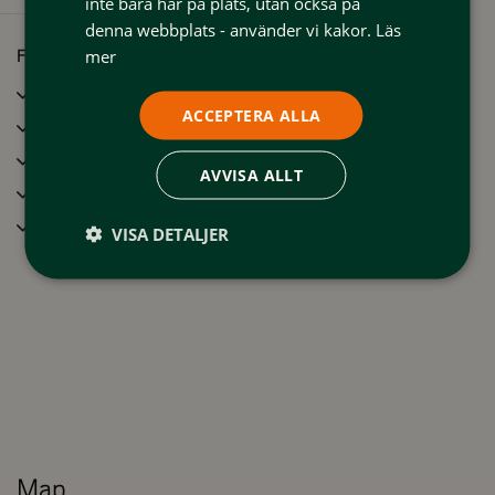
inte bara här på plats, utan också på
denna webbplats - använder vi kakor.
Läs
mer
Facilities
Sauna
ACCEPTERA ALLA
Dish washer
Terrace
AVVISA ALLT
Drying cabinet
Wifi
VISA DETALJER
Map