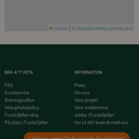
|
Leaflet
©
OpenStreetMap
contributors
BRA ATT VETA
INFORMATION
FAQ
Press
Kundservice
Om oss
Bokningsvillkor
Våra projekt
Intergritetspolicy
Våra medlemmar
Funäsfjällen idag
Jobba i Funäsfjällen
På plats i Funäsfjällen
Hyr ut ditt boende med oss
Ladda ner appen "Spår och leder Funäsfjällen"