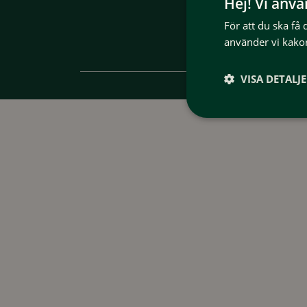
Hej! Vi anv
För att du ska få
använder vi kakor
VISA DETALJ