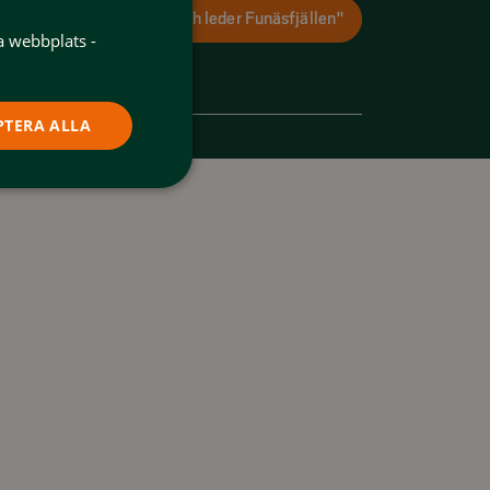
Ladda ner appen "Spår och leder Funäsfjällen"
a webbplats -
PTERA ALLA