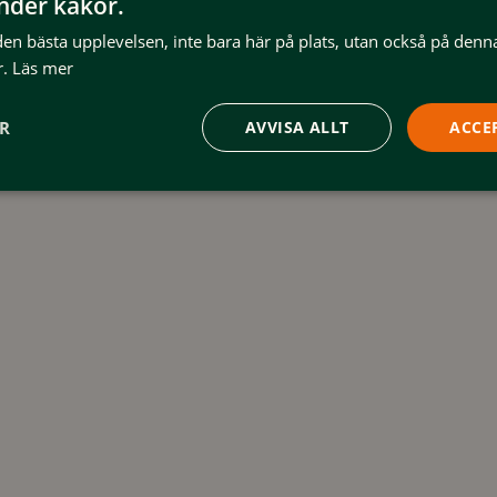
änder kakor.
 den bästa upplevelsen, inte bara här på plats, utan också på denn
.
Läs mer
ER
AVVISA ALLT
ACCE