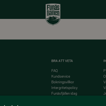
BRA ATT VETA
I
FAQ
P
Kundservice
O
Bokningsvillkor
V
Intergritetspolicy
V
Funäsfjällen idag
J
På plats i Funäsfjällen
H