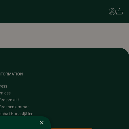
Basket
NFORMATION
ress
m oss
åra projekt
åra medlemmar
obba i Funäsfjällen
yr ut ditt boende med oss
×