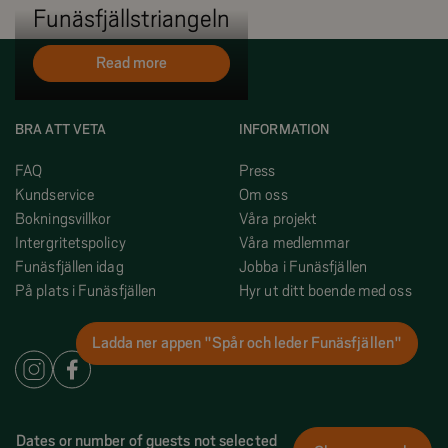
Funäsfjällstriangeln
Read more
BRA ATT VETA
INFORMATION
FAQ
Press
Kundservice
Om oss
Bokningsvillkor
Våra projekt
Intergritetspolicy
Våra medlemmar
Funäsfjällen idag
Jobba i Funäsfjällen
På plats i Funäsfjällen
Hyr ut ditt boende med oss
Ladda ner appen "Spår och leder Funäsfjällen"
Dates or number of guests not selected