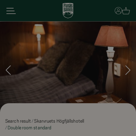
Basket
Search result
Skarvruets Högfjällshotell
Double room standard