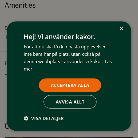
Amenities
×
Capacity
Hej! Vi använder kakor.
Number of beds:
2
För att du ska få den bästa upplevelsen,
inte bara här på plats, utan också på
denna webbplats - använder vi kakor.
Läs
Facilities
mer
Wifi
ACCEPTERA ALLA
AVVISA ALLT
VISA DETALJER
Offers & packages
See all packages