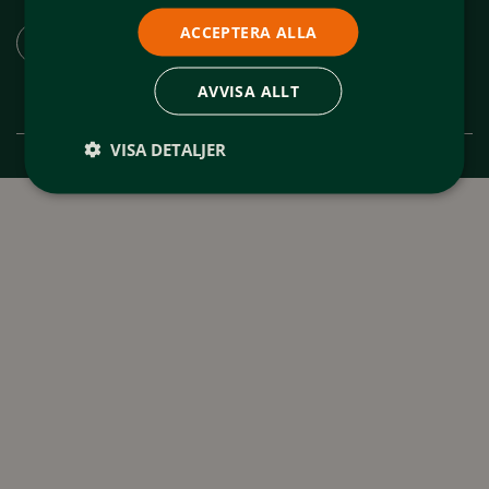
Ladda ner appen "Spår och leder Funäsfjällen"
ACCEPTERA ALLA
AVVISA ALLT
VISA DETALJER