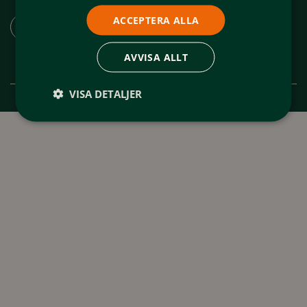
Ladda ner appen "Spår och leder Funäsfjällen"
ACCEPTERA ALLA
AVVISA ALLT
VISA DETALJER