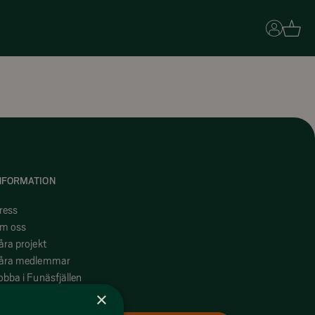
Basket
NFORMATION
ress
m oss
åra projekt
åra medlemmar
obba i Funäsfjällen
yr ut ditt boende med oss
×