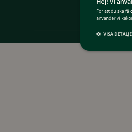
Hej! Vi anv
För att du ska få
använder vi kakor
VISA DETALJ