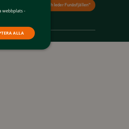
Ladda ner appen "Spår och leder Funäsfjällen"
a webbplats -
PTERA ALLA