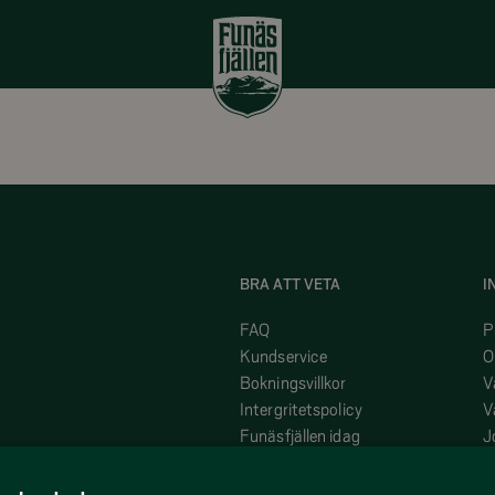
BRA ATT VETA
I
FAQ
P
Kundservice
O
Bokningsvillkor
V
Intergritetspolicy
V
Funäsfjällen idag
J
På plats i Funäsfjällen
H