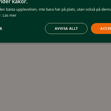
änder kakor.
 den bästa upplevelsen, inte bara här på plats, utan också på denn
.
Läs mer
ER
AVVISA ALLT
ACCE