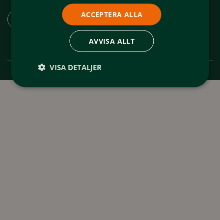
Ladda ner appen "Spår och leder Funäsfjällen"
ACCEPTERA ALLA
AVVISA ALLT
VISA DETALJER